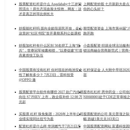
股票配资杠杆是什么 Angelababy十三岁旧
上网配资炒股 七月新剧大盘
照流出！原生态混血脸太惊艳，网友：这
你的心头好？
才是真正的等比例长大
炒股能杠杆吗 面向全龄段居民开放，金山
期货配资资金 上海市第44届“
这里的“社区书院”首开暑期系列公益课程
跑开跑
炒股加杠杆有什么区别 50名焊工上海“练
小盘股配资 织就全球法治服
兵”，世赛冠军倾囊相授，“以赛促建”打造
锁法商融合营商新范式｜营商
高素质技工队伍
中国股票有没有杠杆 你对现在的电池安全
杠杆保证金 人大附中早培202
性了解有多少？ 7月23日，雷科技受
容
@OPPO 邀
股票配资平台软件有哪些 2027 款广汽传祺
股市杠杠杆 恩华药业：公司创
向往 S7 PHEV 上市，政企双补价 12.98 万
NH600001处于CDE正常审核
元起
买股票 杠杆 珠免集团：2026年上半年公司
股票配资的公司 美元普涨之
业绩实现同比扭亏为盈
幅 跌破1美元兑163关口
配资杠杆是什么样 华润燃气于7月21日斥
中国股票配资网站 富通科技