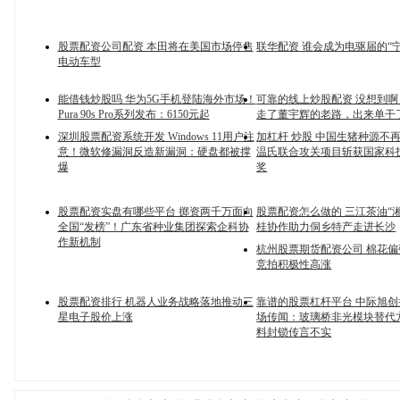
股票配资公司配资 本田将在美国市场停售
联华配资 谁会成为电驱届的“
电动车型
能借钱炒股吗 华为5G手机登陆海外市场！
可靠的线上炒股配资 没想到
Pura 90s Pro系列发布：6150元起
走了董宇辉的老路，出来单干
深圳股票配资系统开发 Windows 11用户注
加杠杆 炒股 中国生猪种源不再
意！微软修漏洞反造新漏洞：硬盘都被撑
温氏联合攻关项目斩获国家科
爆
奖
股票配资实盘有哪些平台 掷资两千万面向
股票配资怎么做的 三江茶油“
全国“发榜”！广东省种业集团探索企科协
桂协作助力侗乡特产走进长沙
作新机制
杭州股票期货配资公司 棉花偏
竞拍积极性高涨
股票配资排行 机器人业务战略落地推动三
靠谱的股票杠杆平台 中际旭
星电子股价上涨
场传闻：玻璃桥非光模块替代
料封锁传言不实