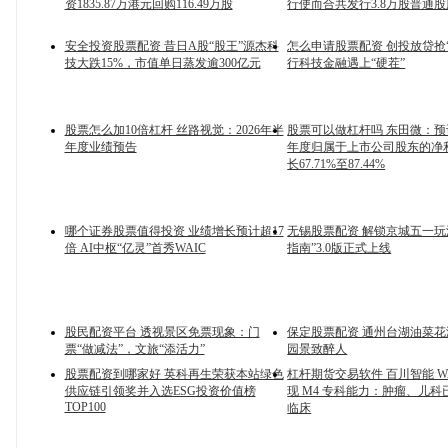
资1835.87万港元回购116.49万股
行使而合共发行3.8万股普通
安全投资股票配资 昔日A股“股王”源杰科
怎么申请股票配资 创投放贷抢“
技大跌15%，市值单日蒸发逾300亿元
行科技金融遇上“硬茬”
股票怎么加10倍杠杆 丝路视觉：2026年半
股票可以做杠杆吗 东田微：预计
年度业绩预告
年度归属于上市公司股东的净
长67.71%至87.44%
哪个证券股票值得投资 业绩增长预计超17
无锡股票配资 解锁京城五一玩
倍 AI中枢“亿灵”首秀WAIC
指南”3.0版正式上线
股民配资平台 透视景区免票现象：门
保定股票配资 通州台湖油菜
票“做减法”，文旅“添活力”
园景致醉人
股票配资到哪家好 英科再生荣获本站绿色
杠杆期货交易软件 百川智能 WA
供应链引领奖并入选ESG投资价值榜
现 M4 专科能力：肿瘤、儿
TOP100
临床