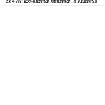
查看网站首页:
配资平台鑫东财配资_期货鑫东财配资十倍_新股鑫东财配资