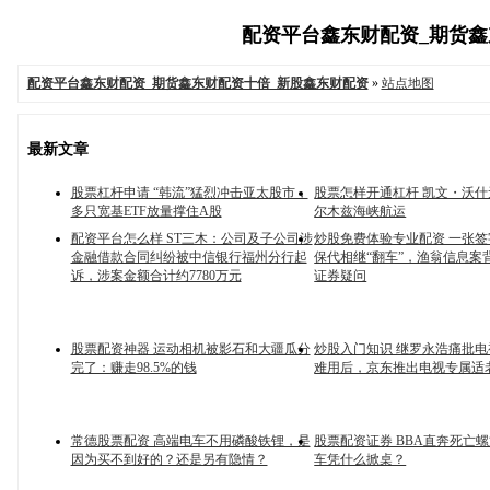
配资平台鑫东财配资_期货鑫东
配资平台鑫东财配资_期货鑫东财配资十倍_新股鑫东财配资
»
站点地图
最新文章
股票杠杆申请 “韩流”猛烈冲击亚太股市，
股票怎样开通杠杆 凯文・沃
多只宽基ETF放量撑住A股
尔木兹海峡航运
配资平台怎么样 ST三木：公司及子公司涉
炒股免费体验专业配资 一张
金融借款合同纠纷被中信银行福州分行起
保代相继“翻车”，渔翁信息案
诉，涉案金额合计约7780万元
证券疑问
股票配资神器 运动相机被影石和大疆瓜分
炒股入门知识 继罗永浩痛批
完了：赚走98.5%的钱
难用后，京东推出电视专属适
常德股票配资 高端电车不用磷酸铁锂，是
股票配资证券 BBA直奔死亡
因为买不到好的？还是另有隐情？
车凭什么掀桌？