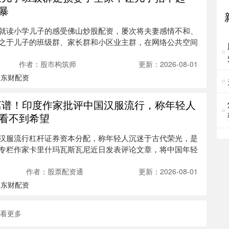
配
暴
央
就读小学儿子的感受佛山炒股配资，屡次将夫妻感情不和、
人
交
之于儿子的班级群、家长群和小区业主群，在网络公共空间
东
作者：股市构筑师
更新：2026-08-01
期
鑫东财配资
东
园
离谱！印度作家批评中国汉服流行，称年轻人
民
看不到希望
杠
汉服流行杠杆证券资本分配，称年轻人沉迷于古代荣光，是
运
专栏作家卡里什玛瓦斯瓦尼近日发表评论文章，将中国年轻
期
作者：股票配资通
更新：2026-08-01
记
日
鑫东财配资
1
看更多