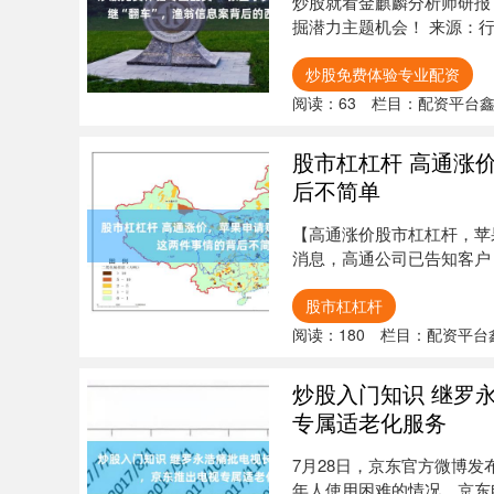
炒股就看金麒麟分析师研报
掘潜力主题机会！ 来源：行
的....
炒股免费体验专业配资
阅读：
63
栏目：
配资平台
股市杠杠杆 高通涨
后不简单
【高通涨价股市杠杠杆，苹
消息，高通公司已告知客户
比。 注意....
股市杠杠杆
阅读：
180
栏目：
配资平台
炒股入门知识 继罗
专属适老化服务
7月28日，京东官方微博
年人使用困难的情况，京东