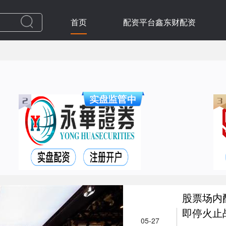
首页
配资平台鑫东财配资
股票场内
即停火止
05-27