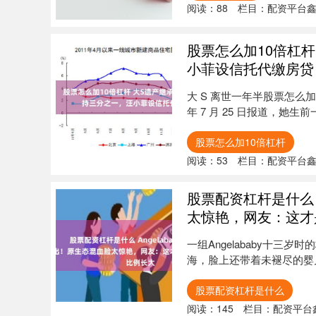
阅读：
88
栏目：
配资平台
股票怎么加10倍杠
小菲设信托代缴房贷
大 S 离世一年半股票怎么
年 7 月 25 日报道，她
股票怎么加10倍杠杆
阅读：
53
栏目：
配资平台
股票配资杠杆是什么 
太惊艳，网友：这才
一组Angelababy十
海，脸上还带着未褪尽的婴儿
股票配资杠杆是什么
阅读：
145
栏目：
配资平台