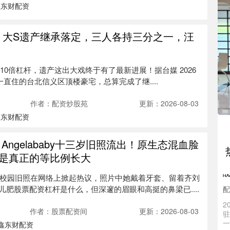
鑫东财配资
杆 大S遗产继承落定，三人各持三分之一，汪
加10倍杠杆，遗产这出大戏终于有了最新进展！据台媒 2026
中
生前一直住的台北信义区顶楼豪宅，总算完成了继....
配
作者：配资炒股苑
更新：2026-08-03
近
鑫东财配资
发
真
Angelababy十三岁旧照流出！原生态混血脸
股
是真正的等比例长大
战
配
三岁时的校园旧照在网络上掀起热议，照片中她戴着牙套、留着齐刘
肥股票配资杠杆是什么，但深邃的眉眼和高挺的鼻梁已....
2
驻
一
作者：股票配资间
更新：2026-08-03
鑫东财配资
股