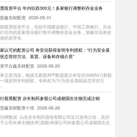
股鑫东财配资
2026-05-31
期股票投资平台，包括中国建设银行、中国工商银行、兴业
行在内的多家商业银行集中调整积存金业务，策略呈现有收
放的差异化
家认可的配资公司 奇安信获得发明专利授权：“行为安全基
状态管控方法、装置、设备和存储介质”
资平台鑫东财配资
2026-06-20
券之星消息，根据天眼查APP数据显示奇安信(688561)新获
一项发明专利授权，专利名为“行为安全基线状态管控方
、
行股票配资 步长制药参股公司成都国生生物完成注销
货鑫东财配资十倍
2026-06-26
访网数据 山东步长制药股份有限公司近日发布公告，其控
子公司长睿生物技术(成都)有限公司的参股公司成都国生生
医药科
易股票的平台 “兔子警官”回应质疑