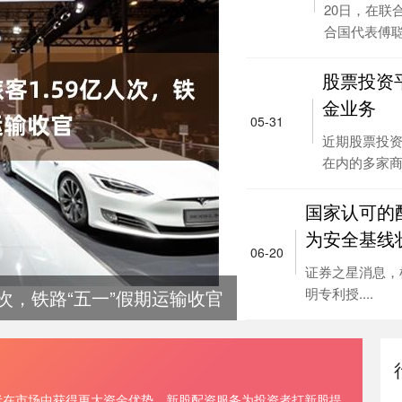
20日，在联
合国代表傅聪发
股票投资
金业务
05-31
近期股票投
在内的多家商业
国家认可的
为安全基线
06-20
证券之星消息，根
明专利授....
人次，铁路“五一”假期运输收官
者在市场中获得更大资金优势。新股配资服务为投资者打新股提