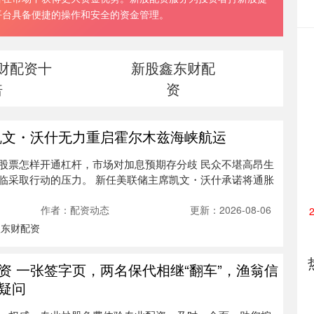
平台具备便捷的操作和安全的资金管理。
财配资十
新股鑫东财配
倍
资
凯文・沃什无力重启霍尔木兹海峡航运
股票怎样开通杠杆，市场对加息预期存分歧 民众不堪高昂生
临采取行动的压力。 新任美联储主席凯文・沃什承诺将通胀
作者：配资动态
更新：2026-08-06
鑫东财配资
资 一张签字页，两名保代相继“翻车”，渔翁信
疑问