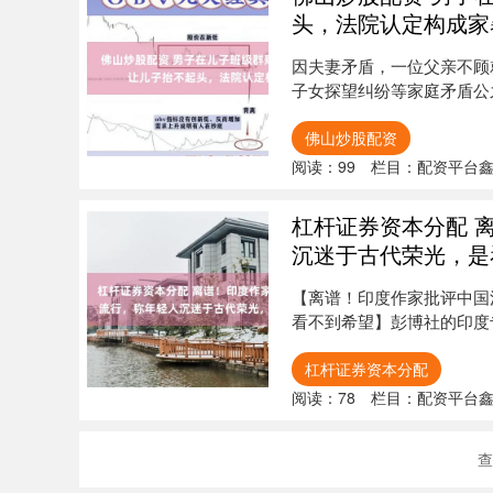
头，法院认定构成家
因夫妻矛盾，一位父亲不顾
子女探望纠纷等家庭矛盾公
里将孩子....
佛山炒股配资
阅读：
99
栏目：
配资平台
杠杆证券资本分配 
沉迷于古代荣光，是
【离谱！印度作家批评中国
看不到希望】彭博社的印度
人穿汉服....
杠杆证券资本分配
阅读：
78
栏目：
配资平台
查