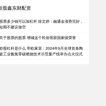
资平台鑫东财配资
2026-07-02
新股鑫东财配资
视新闻报道，在杭州西湖景区，想要找到李语蔚，只需要往
最多的路口去，车流中，人海里。对于这位女警的执勤风格
易股票的平
股票多少钱可以加杠杆 徐文婷：融通金涨势完好，
短期不建议做空
营股票配资平台 财经聚焦丨扩围提质，你的城市“体检”了吗
货鑫东财配资十倍
2026-07-09
关于股票的股票 增城这个民俗馆获国家级荣誉
营股票配资平台 楼宇“骨架”牢不牢、管网“经脉”通不通、公
“绿肺”润不润……城市就像有机生命体，其健康状况关系市
炒股杠杆是什么 帝欧家居：2024年9月全球首条陶
的
瓷工业氨氢零碳燃烧技术示范量产线举办点火仪式
杆证券资料 8天累计发送旅客1.59亿人次，铁路“五一”假期
输收官
货鑫东财配资十倍
2026-07-27
者从中国国家铁路集团有限公司获悉杠杆证券资料，4月29
至5月6日铁路五一假期运输期间，全国铁路累计发送旅客
.59亿