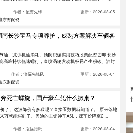
作者：配资先锋
更新：2026-08-05
鑫东财配资
26湖南长沙宝马专项养护，成熟方案解决车辆各
节油、减少机油消耗、预防积碳实用技巧股票配资去哪 长沙
晚高峰持续低速蠕行，直喷涡轮发动机极易产生积碳、油封
作者：涨幅先锋队
更新：2026-08-04
鑫东财配资
A直奔死亡螺旋，国产豪车凭什么掀桌？
大降价了。这波降价有多猛呢？直接看数据就知道了。 原来落地
来万就能买到了。奥迪的主销神车A6L，裸车价降至2....
作者：涨幅猎鹰
更新：2026-08-04