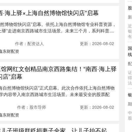
新
西·海上驿×上海自然博物馆快闪店”启幕
近
银
海自然博物馆快闪店”启幕。依托上海自然博物馆专业科普资源，
有
上驿”走进南京西路城市生活场景。未来三个月，系列科普....
国
作者：配资达人
更新：2026-08-02
线
鑫东财配资
配
证
三馆网红文创精品南京西路集结！“南西·海上驿
得
法
闪店”启幕
银
×上海自然博物馆快闪店”正式启幕。此次合作依托上海自然博物
学内容带入南京西路城市生活场景。未来最安全的股票配
期
中
作者：股市导师
更新：2026-08-02
股
鑫东财配资
物
交
在儿子班级群贬损妻子全家，让儿子抬不起