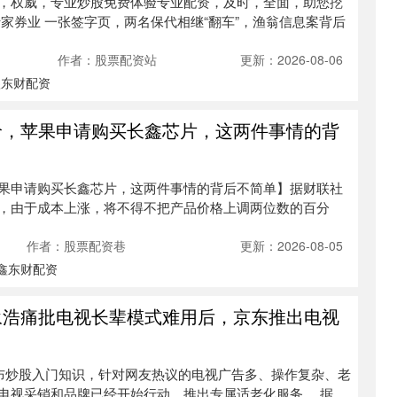
，权威，专业炒股免费体验专业配资，及时，全面，助您挖
家券业 一张签字页，两名保代相继“翻车”，渔翁信息案背后
作者：股票配资站
更新：2026-08-06
鑫东财配资
价，苹果申请购买长鑫芯片，这两件事情的背
果申请购买长鑫芯片，这两件事情的背后不简单】据财联社
，由于成本上涨，将不得不把产品价格上调两位数的百分
作者：股票配资巷
更新：2026-08-05
鑫东财配资
永浩痛批电视长辈模式难用后，京东推出电视
发布炒股入门知识，针对网友热议的电视广告多、操作复杂、老
电视采销和品牌已经开始行动，推出专属适老化服务。 据